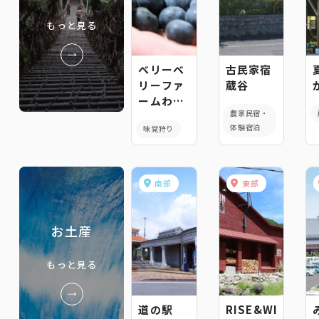
もっと見る
ベリーベ
古民家宿
リーファ
蔵谷
ームわき
農家民宿・
まち
体験宿泊
味覚狩り
南部
東部
お土産
もっと見る
道の駅
RISE&WIN