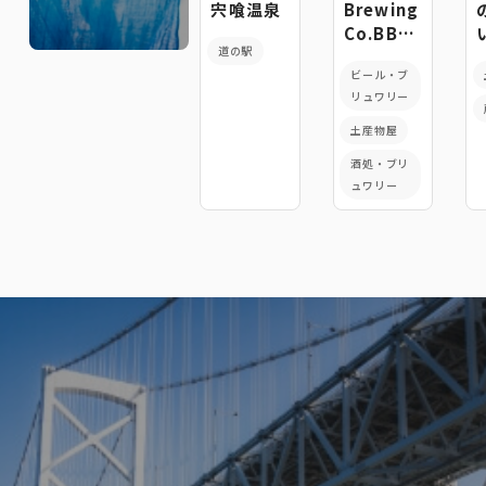
宍喰温泉
Brewing
Co.BBQ&Gener
道の駅
Store
ビール・ブ
リュワリー
土産物屋
酒処・ブリ
ュワリー