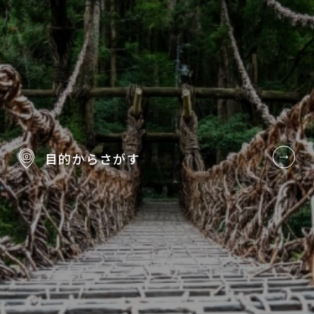
目的から
さがす