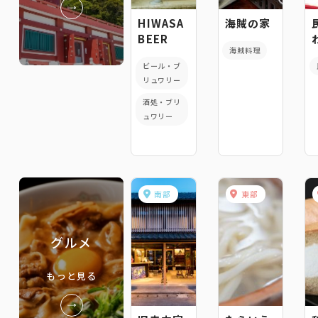
HIWASA
海賊の家
BEER
海賊料理
ビール・ブ
リュワリー
酒処・ブリ
ュワリー
南部
東部
グルメ
もっと見る