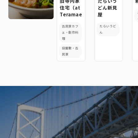
旧寺内家
たらいう
住宅（at
どん新見
Teramae）
屋
古民家カフ
たらいうど
ェ・創作料
ん
理
旧屋敷・古
民家