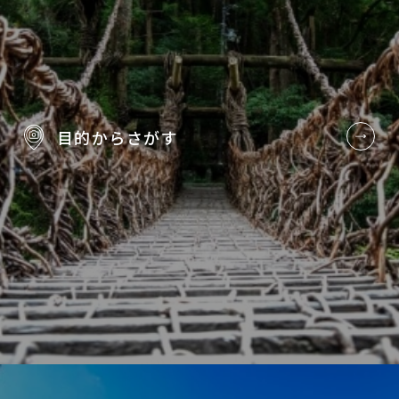
目的から
さがす