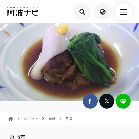
スポット
南部
八福
八福