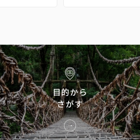
目的から
さがす