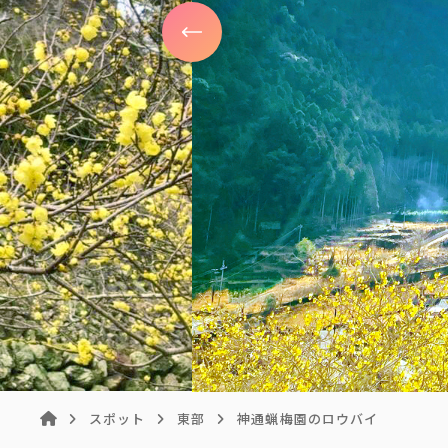
スポット
東部
神通蝋梅園のロウバイ