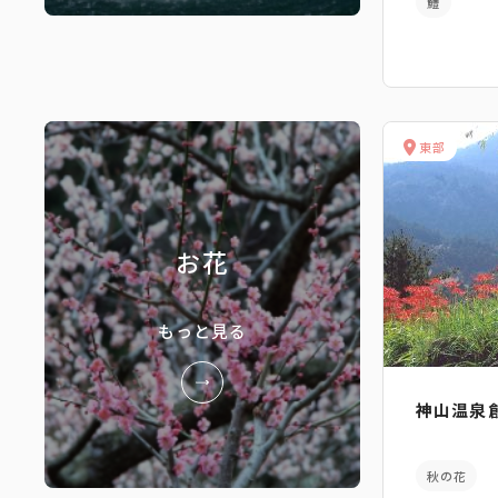
鱧
東部
お花
もっと見る
神山温泉
秋の花