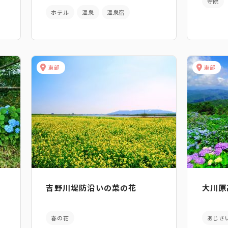
寺院
ホテル
温泉
温泉宿
東部
東部
吉野川堤防沿いの菜の花
大川原
春の花
あじさ