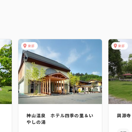
東部
東部
神山温泉 ホテル四季の里＆い
興源寺
やしの湯