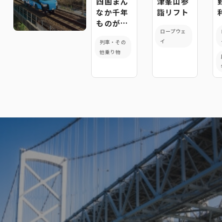
四国まん
津峯山参
なか千年
詣リフト
ものがた
ロープウェ
り観光列
イ
列車・その
車
他乗り物