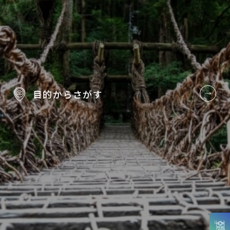
目的から
さがす