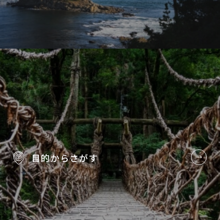
目的から
さがす