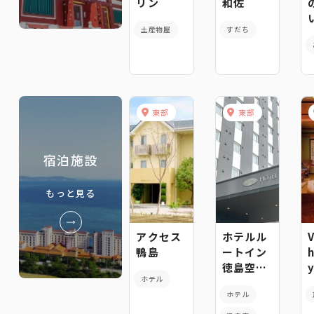
リン
和佐
土産物屋
すだち
東部
東部
宿泊施設
もっと見る
アクセス
ホテルル
鴨島
ートイン
徳島空港
ホテル
-松茂スマ
ホテル
ートイン
ター-