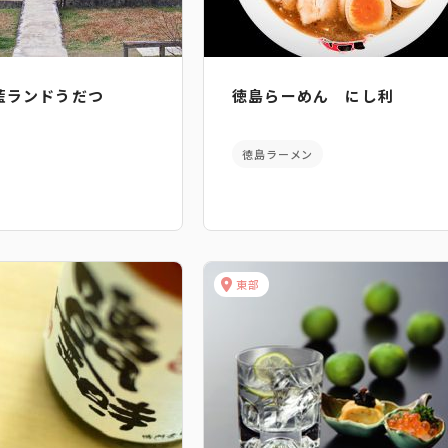
藍ランドうだつ
徳島らーめん にし利
徳島ラーメン
東部