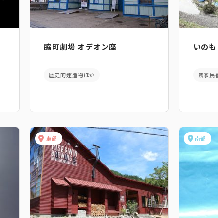
脇町劇場 オデオン座
いのも
歴史的建造物ほか
農家民
東部
南部