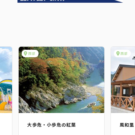
西部
西部
大歩危・小歩危の紅葉
風和里