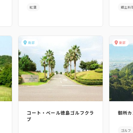
紅葉
郷土料
南部
東部
コート・ベール徳島ゴルフクラ
御所カ
ブ
ゴルフ