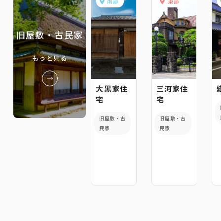
南部
東部
旧屋敷・古民家
もっと見る
大黒家住
三河家住
宅
宅
旧屋敷・古
旧屋敷・古
民家
民家