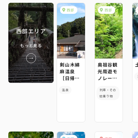
西部
西部
西部エリア
もっと見る
剣山木綿
奥祖谷観
麻温泉
光周遊モ
［日帰り
ノレー
入浴の
ル ※休
温泉
列車・その
み］
業中
他乗り物