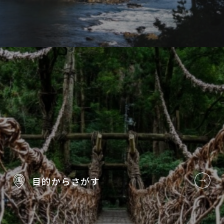
目的から
さがす