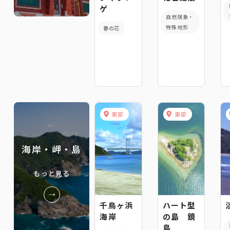
ゲ
自然現象・
特殊地形
春の花
東部
東部
海岸・岬・島
もっと見る
千鳥ヶ浜
ハート型
海岸
の島 鏡
島