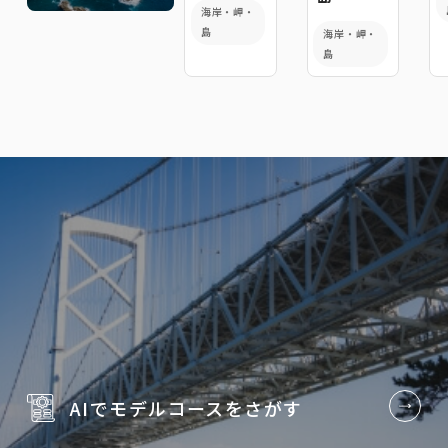
海岸・岬・
島
海岸・岬・
島
AIでモデルコースを
さがす