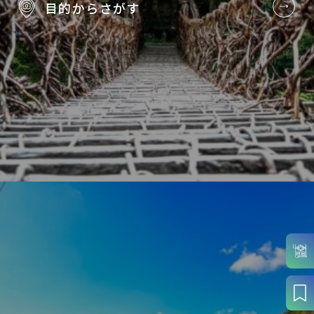
目的から
さがす