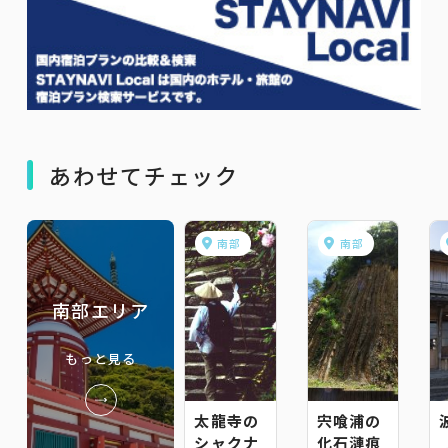
あわせてチェック
南部
南部
南部エリア
もっと見る
太龍寺の
宍喰浦の
シャクナ
化石漣痕