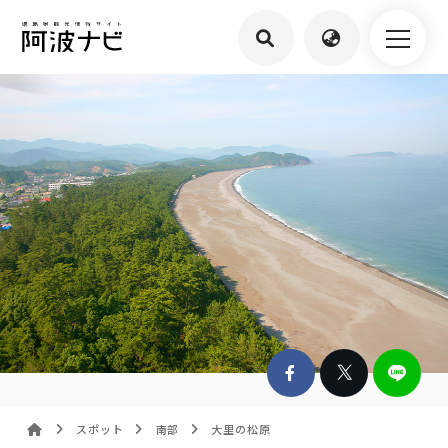
スポット
南部
大里の松原