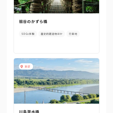
祖谷のかずら橋
SDGs体験
歴史的建造物ほか
行楽地
東部
川島潜水橋