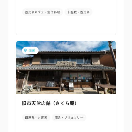
古民家カフェ・創作料理
旧屋敷・古民家
南部
旧市天堂店舗（さくら庵）
旧屋敷・古民家
酒処・ブリュワリー