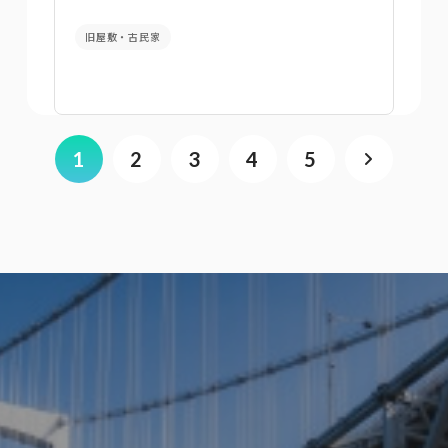
旧屋敷・古民家
1
2
3
4
5