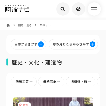
観る・巡る
スポット
目的からさがす
旬の見どころからさがす
歴史・文化・建造物
伝統工芸
伝統芸能
旧街道・町
旧
東部