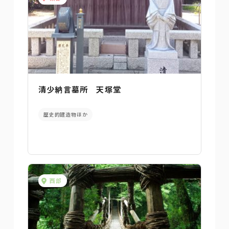
清少納言墓所 天塚堂
歴史的建造物ほか
西部