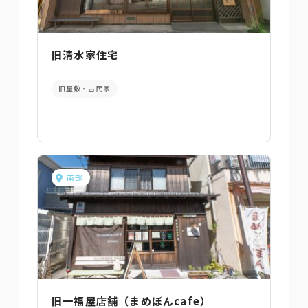
旧清水家住宅
旧屋敷・古民家
南部
旧一福屋店舗（まめぼんcafe）