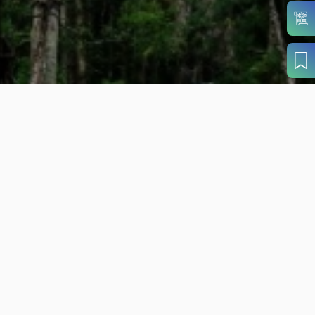
目的から
さがす