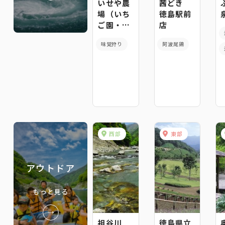
いせや農
茜どき
場（いち
徳島駅前
ご園・梨
店
園）
味覚狩り
阿波尾鶏
西部
東部
アウトドア
もっと見る
祖谷川
徳島県立