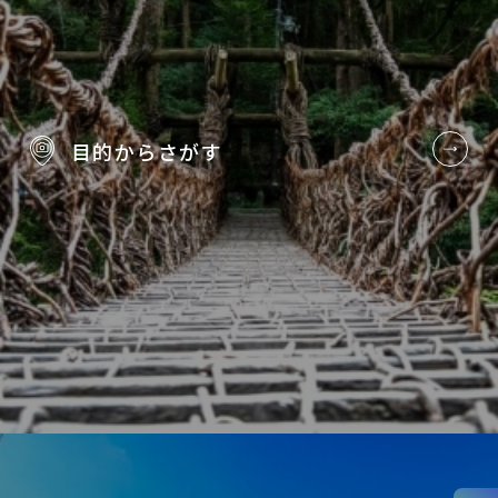
目的から
さがす