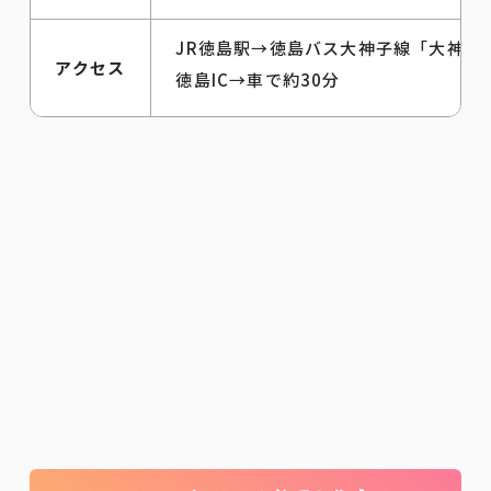
JR徳島駅→徳島バス大神子線「大神子
アクセス
徳島IC→車で約30分