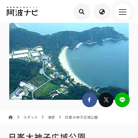
スポット
東部
日峯大神子広域公園
日峯大神子広域公園