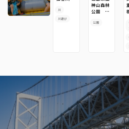
神山森林
川
公園 イ
ルローザ
川遊び
公園
の森