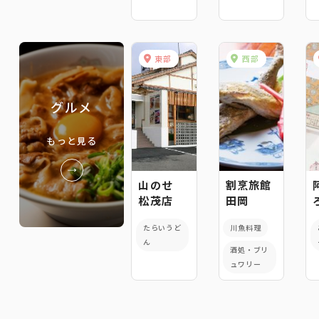
東部
西部
グルメ
もっと見る
山のせ
割烹旅館
松茂店
田岡
たらいうど
川魚料理
ん
酒処・ブリ
ュワリー