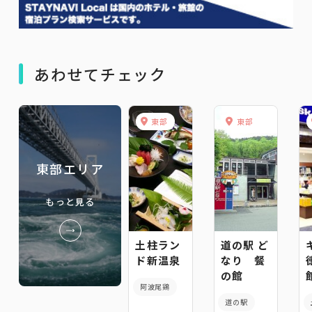
あわせてチェック
東部
東部
東部エリア
もっと見る
土柱ラン
道の駅 ど
ド新温泉
なり 餐
の館
阿波尾鶏
道の駅