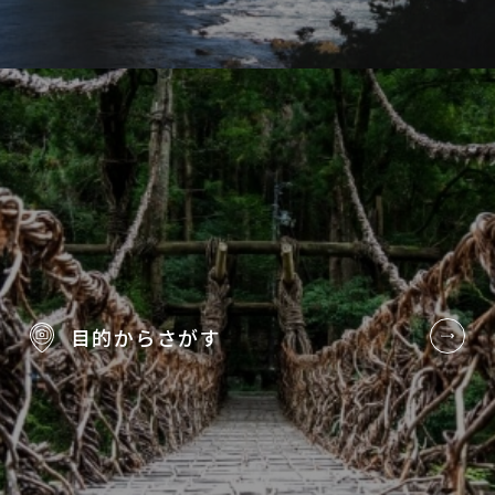
目的から
さがす