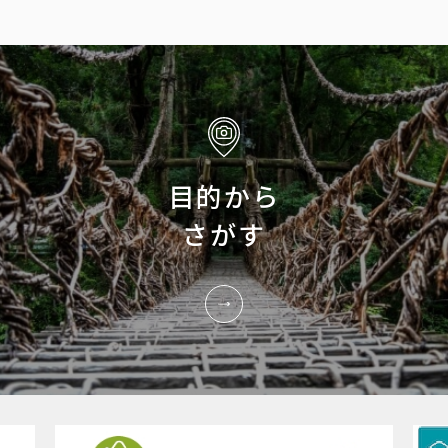
目的から
さがす