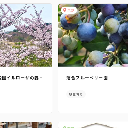
東部
公園イルローザの森・
落合ブルーベリー園
味覚狩り