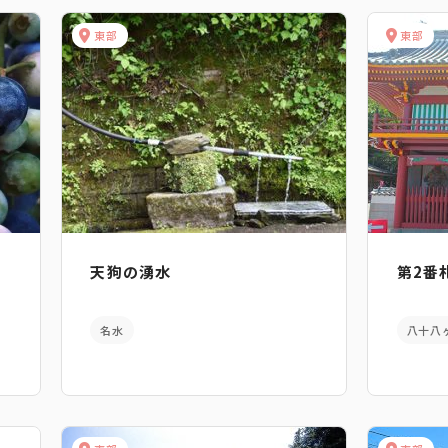
東部
東部
天狗の湧水
第2番
名水
八十八