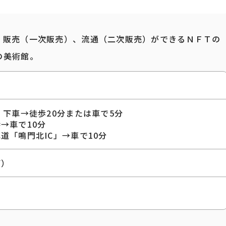
、販売（一次販売）、流通（二次販売）ができるＮＦＴの
の美術館。
」下車→徒歩20分または車で5分
→車で10分
道「鳴門北IC」→車で10分
可）